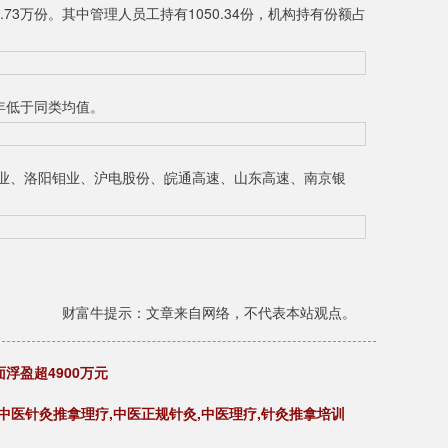
.73万份。其中管理人员工持有1050.34份，机构持有份额占
1年低于同类均值。
业、洛阳钼业、沪电股份、皖通高速、山东高速、南京银
财富牛提示：文章来自网络，不代表本站观点。
面浮盈超4900万元
中医针灸推拿理疗,中医正规针灸,中医理疗,针灸推拿培训