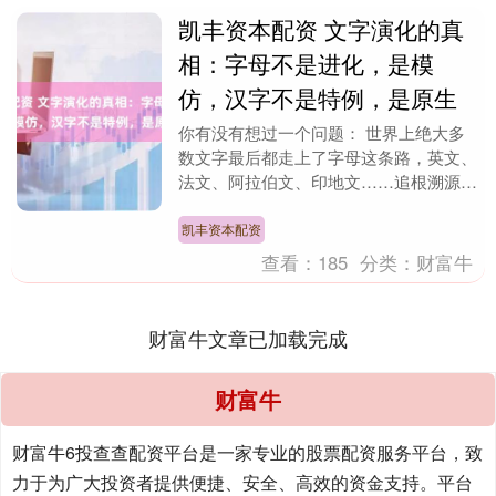
凯丰资本配资 文字演化的真
相：字母不是进化，是模
仿，汉字不是特例，是原生
你有没有想过一个问题： 世界上绝大多
数文字最后都走上了字母这条路，英文、
法文、阿拉伯文、印地文……追根溯源，
都是二三十个符号来回组合。唯独汉字，
几千年了，还是那....
凯丰资本配资
查看：
185
分类：
财富牛
财富牛文章已加载完成
财富牛
财富牛6投查查配资平台是一家专业的股票配资服务平台，致
力于为广大投资者提供便捷、安全、高效的资金支持。平台