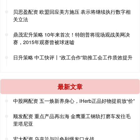
贝思盈配资 欧盟回应美方施压 表示将继续执行数字相
关立法
鼎茂宏升策略 10年来首次！特朗普将现场观战美网决
赛，2015年观赛曾被球迷嘘
日升策略 中工快评丨“政工合作”助推工会工作质效提升
最新文章
中股网配资 五一焕新养身心，iHerb正品好物提前放“价”
顺发配资 重点产品再出海 金鹰重工钢轨打磨车发往毛
里塔尼亚
宏大配资 乌克兰与以色列爆发口水战