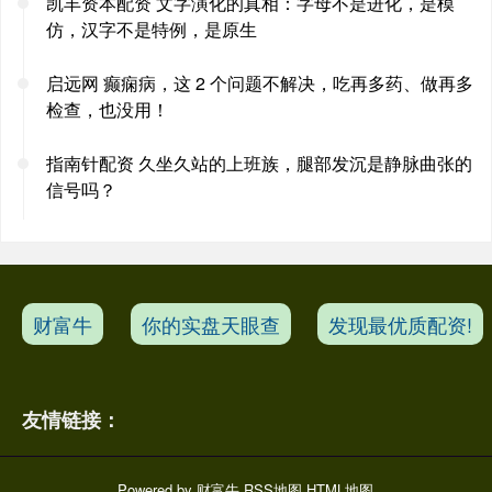
凯丰资本配资 文字演化的真相：字母不是进化，是模
仿，汉字不是特例，是原生
启远网 癫痫病，这 2 个问题不解决，吃再多药、做再多
检查，也没用！
指南针配资 久坐久站的上班族，腿部发沉是静脉曲张的
信号吗？
财富牛
你的实盘天眼查
发现最优质配资!
友情链接：
Powered by
财富牛
RSS地图
HTML地图