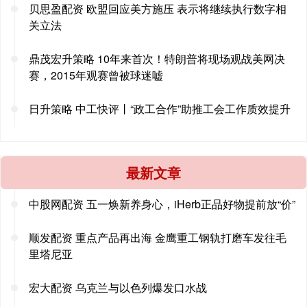
贝思盈配资 欧盟回应美方施压 表示将继续执行数字相
关立法
鼎茂宏升策略 10年来首次！特朗普将现场观战美网决
赛，2015年观赛曾被球迷嘘
日升策略 中工快评丨“政工合作”助推工会工作质效提升
最新文章
中股网配资 五一焕新养身心，iHerb正品好物提前放“价”
顺发配资 重点产品再出海 金鹰重工钢轨打磨车发往毛
里塔尼亚
宏大配资 乌克兰与以色列爆发口水战