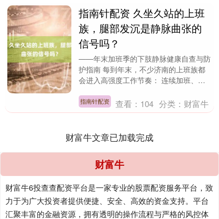
指南针配资 久坐久站的上班
族，腿部发沉是静脉曲张的
信号吗？
——年末加班季的下肢静脉健康自查与防
护指南 每到年末，不少济南的上班族都
会进入高强度工作节奏： 连续加班、久
坐办公、会议一场接一场，下班后只想瘫
在沙发上。 但也....
指南针配资
查看：
104
分类：
财富牛
财富牛文章已加载完成
财富牛
财富牛6投查查配资平台是一家专业的股票配资服务平台，致
力于为广大投资者提供便捷、安全、高效的资金支持。平台
汇聚丰富的金融资源，拥有透明的操作流程与严格的风控体